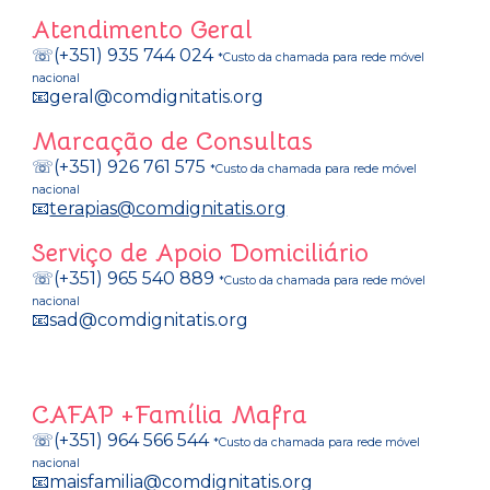
Atendimento Geral
☏(+351) 935 744 024
*Custo da chamada para rede móvel
nacional
📧geral@comdignitatis.org
Marcação de Consultas
☏(+351) 926 761 575
*Custo da chamada para rede móvel
nacional
📧
terapias@comdignitatis.org
Serviço de Apoio Domiciliário
☏(+351) 965 540 889
*Custo da chamada para rede móvel
nacional
📧sad@comdignitatis.org
CAFAP +Família Mafra
☏(+351) 964 566 544
*Custo da chamada para rede móvel
nacional
📧maisfamilia@comdignitatis.org