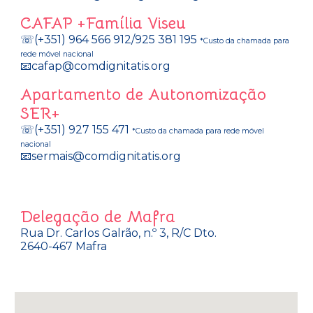
CAFAP +Família Viseu
☏(+351) 964 566 912/925 381 195
*Custo da chamada para
rede móvel nacional
📧cafap@comdignitatis.org
Apartamento de Autonomização
SER+
☏(+351) 927 155 471
*Custo da chamada para rede móvel
nacional
📧sermais@comdignitatis.org
Delegação de Mafra
Rua Dr. Carlos Galrão, n.º 3, R/C Dto.
2640-467 Mafra