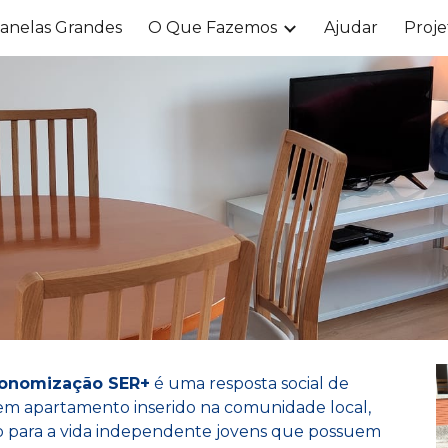
Janelas Grandes
O Que Fazemos
Ajudar
Proje
ip to main content
Skip to navigat
tonomização SER+
é uma resposta social de
em apartamento inserido na comunidade local,
ção para a vida independente jovens que possuem