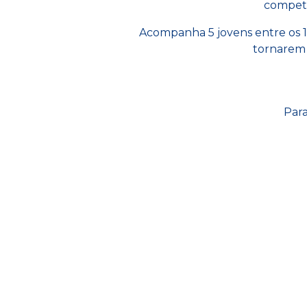
competê
Acompanha 5 jovens entre os 15
tornarem 
Par