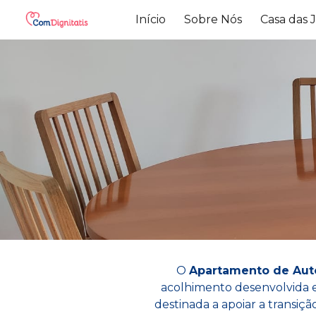
Início
Sobre Nós
Casa das 
Sk
O
Apartamento de Au
acolhimento desenvolvida 
destinada a apoiar a transi