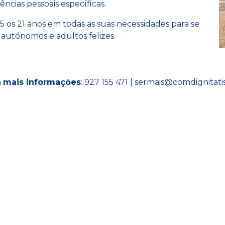
ncias pessoais específicas.
 os 21 anos em todas as suas necessidades para se
autónomos e adultos felizes.
a
mais informações
:
927 155 471
|
sermais
@comdignitatis